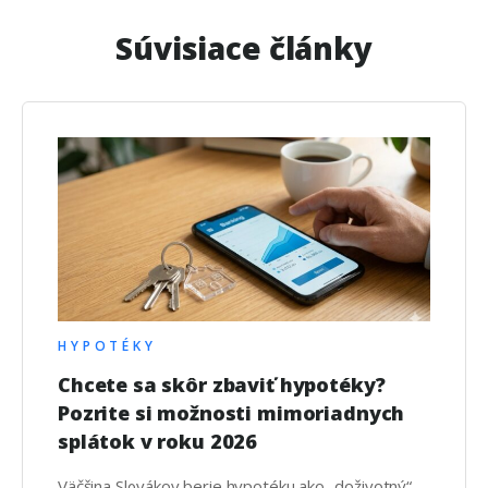
Súvisiace články
HYPOTÉKY
Chcete sa skôr zbaviť hypotéky?
Pozrite si možnosti mimoriadnych
splátok v roku 2026
Väčšina Slovákov berie hypotéku ako „doživotný“