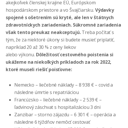
akejkoľvek členskej krajine EÚ, Európskom
hospodárskom priestore a vo Švajčiarsku.
Výdavky
spojené s ošetrením sú kryté, ale len v štátnych
zdravotníckych zariadeniach. Súkromné zariadenia
však tento preukaz neakceptujú.
Treba počítať s
tým, že za niektoré úkony si budete musieť priplatiť,
napríklad 20 až 30 % z ceny liekov
alebo výkonu.
Dôležitosť cestovného poistenia si
ukážeme na niekoľkých príkladoch za rok 2022,
ktoré museli riešiť poisťovne:
Nemecko – liečebné náklady – 8 938 € – covid a
následne úmrtie s repatriáciou
Francúzsko – liečebné náklady – 2 539 € –
ľadvinový záschvat s hospitalizáciou 3 dni
Zanzibar – storno zájazdu – 6 301 € – operácia a
následne 6 týždňov nemôcť cestovať