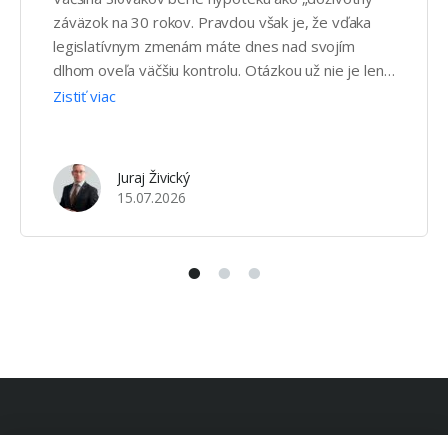
záväzok na 30 rokov. Pravdou však je, že vďaka
legislatívnym zmenám máte dnes nad svojím
dlhom oveľa väčšiu kontrolu. Otázkou už nie je len
to, ako urobiť mimoriadnu splátku, ale či je to pre
Zistiť viac
vašu peňaženku ten najlepší ťah. Čo je to vlastne
„istina“? Aby sme pochopili, ako mimoriadna …
Juraj Živický
15.07.2026