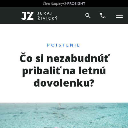
Člen skupiny
POISTENIE
Čo si nezabudnúť
pribaliť na letnú
dovolenku?