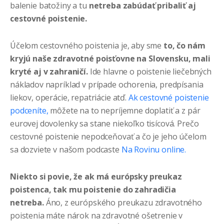
balenie batožiny a tu
netreba zabúdať pribaliť aj
cestovné poistenie.
Účelom cestovného poistenia
je, aby sme
to, čo nám
kryjú naše zdravotné poisťovne na Slovensku, mali
kryté aj v zahraničí.
Ide hlavne o poistenie liečebných
nákladov napríklad v prípade ochorenia, predpísania
liekov, operácie, repatriácie atď.
Ak cestovné poistenie
podceníte,
môžete na to nepríjemne doplatiť a z pár
eurovej dovolenky sa stane niekoľko tisícová. Prečo
cestovné poistenie nepodceňovať a čo je jeho účelom
sa dozviete v našom podcaste
Na Rovinu online.
Niekto si povie, že ak má európsky preukaz
poistenca, tak mu poistenie do zahradičia
netreba.
Áno, z európského preukazu zdravotného
poistenia máte nárok na zdravotné ošetrenie v