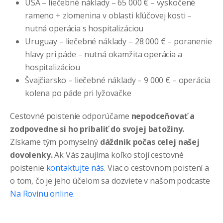
USA – liečebné náklady – 65 000 € – vyskočené
rameno + zlomenina v oblasti kľúčovej kosti –
nutná operácia s hospitalizáciou
Uruguay – liečebné náklady – 28 000 € – poranenie
hlavy pri páde – nutná okamžita operácia a
hospitalizáciou
Švajčiarsko – liečebné náklady – 9 000 € – operácia
kolena po páde pri lyžovačke
Cestovné poistenie odporúčame
nepodceňovať a
zodpovedne si ho pribaliť do svojej batožiny.
Získame tým pomyselný
dáždnik počas celej našej
dovolenky.
Ak Vás zaujíma koľko stojí cestovné
poistenie
kontaktujte nás
. Viac o cestovnom poistení a
o tom, čo je jeho účelom sa dozviete v našom podcaste
Na Rovinu online.