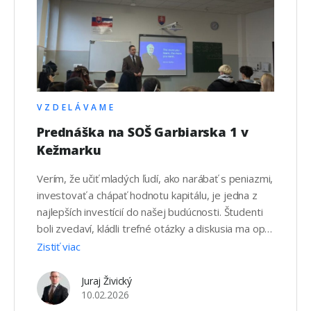
VZDELÁVAME
Prednáška na SOŠ Garbiarska 1 v
Kežmarku
Verím, že učiť mladých ľudí, ako narábať s peniazmi,
investovať a chápať hodnotu kapitálu, je jedna z
najlepších investícií do našej budúcnosti. Študenti
boli zvedaví, kládli trefné otázky a diskusia ma opäť
utvrdila v tom, že o generáciu Z sa v tomto smere
Zistiť viac
nemusíme báť, ak im dáme tie správne nástroje.
Juraj Živický
10.02.2026