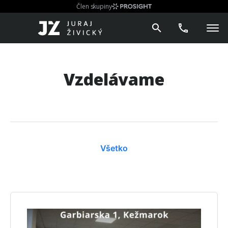
Člen skupiny
Vzdelávame
Všetko