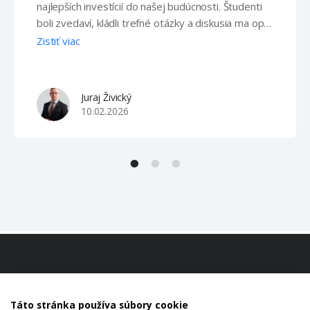
najlepších investícií do našej budúcnosti. Študenti
boli zvedaví, kládli trefné otázky a diskusia ma opäť
utvrdila v tom, že o generáciu Z sa v tomto smere
Zistiť viac
nemusíme báť, ak im dáme tie správne nástroje.
Juraj Živický
10.02.2026
Táto stránka používa súbory cookie