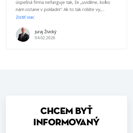
úspešná firma nefunguje tak, že „uvidíme, koľko
nám ostane v pokladni“. Ak to tak robíte vy,
dobrovoľne sa okrádate o vlastnú budúcnosť.
Zistiť viac
Juraj Živický
04.02.2026
CHCEM BYŤ
INFORMOVANÝ