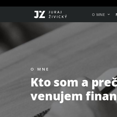
O MNE
O MNE
Kto som a preč
venujem fina