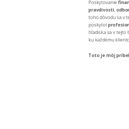
Poskytovanie
fina
pravdivosti
,
odbor
toho dôvodu sa v t
poskytol
profesio
hľadiska sa v tejto
ku každému klient
Toto je môj príbe