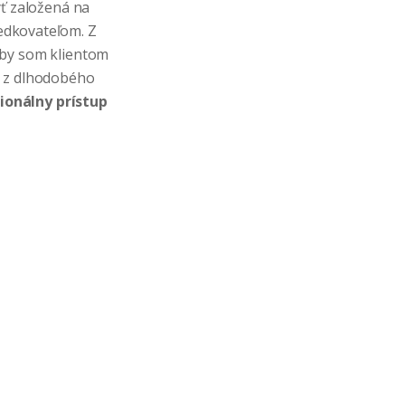
yť založená na
edkovateľom. Z
aby som klientom
e z dlhodobého
ionálny
prístup