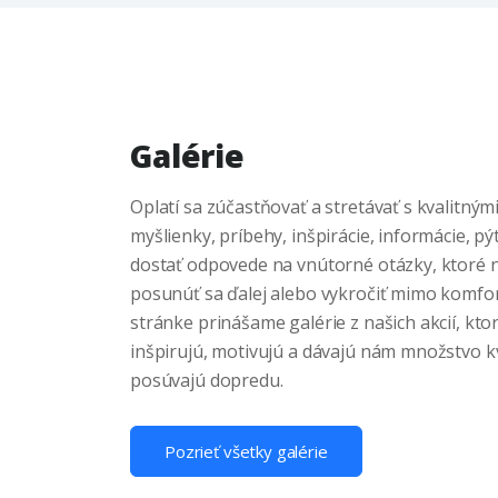
Galérie
Oplatí sa zúčastňovať a stretávať s kvalitným
myšlienky, príbehy, inšpirácie, informácie, pý
dostať odpovede na vnútorné otázky, ktoré
posunúť sa ďalej alebo vykročiť mimo komfor
stránke prinášame galérie z našich akcií, kto
inšpirujú, motivujú a dávajú nám množstvo kv
posúvajú dopredu.
Pozrieť všetky galérie