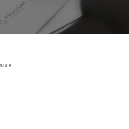
mu a
v