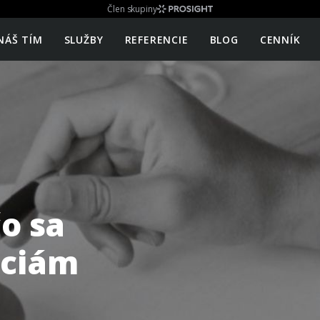
Člen skupiny
NÁŠ TÍM
SLUŽBY
REFERENCIE
BLOG
CENNÍK
o sa
nciám