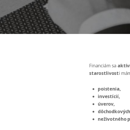
Financiám sa
aktív
starostlivost
i má
poistenia,
investícií,
úverov,
dôchodkových 
neživotného p