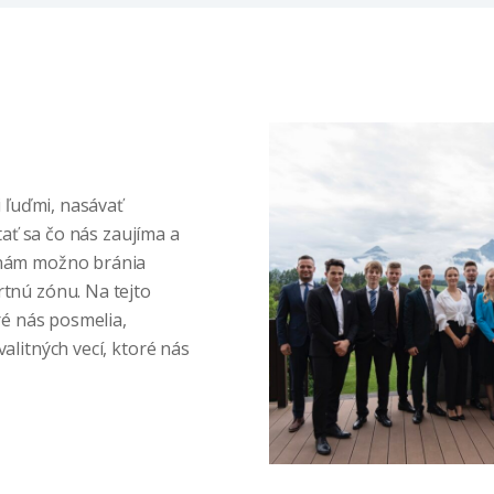
i ľuďmi, nasávať
tať sa čo nás zaujíma a
 nám možno bránia
tnú zónu. Na tejto
ré nás posmelia,
alitných vecí, ktoré nás