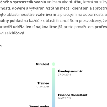
nčného sprostredkovania
vnímam ako
službu
, ktorá musí b
nosti
,
dôvere
a vytváraní
vzťahu
medzi
klientom
a sprostr
ejto oblasti neustále
vzdelávam
a pracujem na odbornosti, 
nálny
pohľad
na každú z oblasti financií. Som presvedčený, ž
 brandži
udržia len
tí
najkvalitnejší
, preto považujem
profes
ovi za
kľúčový
.
h