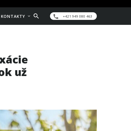
KONTAKTY
+421 949 080 463
ixácie
ok už