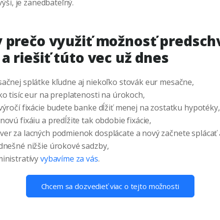
ýši, je zanedbateľný.
 prečo využiť možnosť predsch
a riešiť túto vec už dnes
sačnej splátke kľudne aj niekoľko stovák eur mesačne,
ko tisíc eur na preplatenosti na úrokoch,
výročí fixácie budete banke dĺžiť menej na zostatku hypotéky,
novú fixáiu a predĺžite tak obdobie fixácie,
ver za lacných podmienok dosplácate a nový začnete splácať a
 dnešné nižšie úrokové sadzby,
ministratívy
vybavíme za vás
.
Chcem sa dozvedieť viac o tejto možnosti