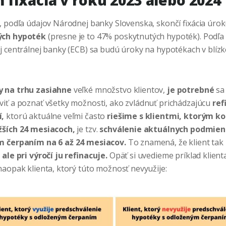
, podľa údajov Národnej banky Slovenska, skončí fixácia úro
ých hypoték
(presne je to 47% poskytnutých hypoték). Podľa
j centrálnej banky (ECB) sa budú úroky na hypotékach v blíz
 na trhu zasiahne
veľké množstvo klientov,
je potrebné
sa
iť a poznať všetky možnosti, ako zvládnuť prichádzajúcu
ref
í,
ktorú aktuálne veľmi často
riešime s klientmi, ktorým kon
žších 24 mesiacoch,
je tzv.
schválenie aktuálnych podmie
m čerpaním na 6 až 24 mesiacov.
To znamená, že klient tak
 ale pri výročí ju refinacuje.
Opäť si uvedieme príklad klienta
naopak klienta, ktorý túto možnosť nevyužije: