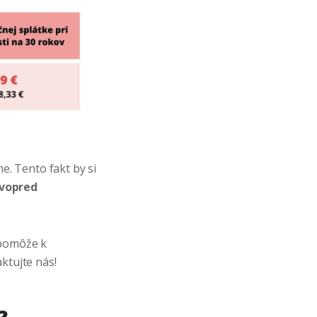
e. Tento fakt by si
 vopred
 pomôže k
aktujte nás!
?