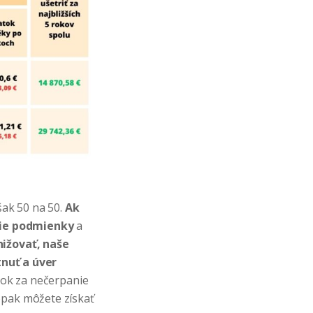
šak 50 na 50.
Ak
šie podmienky
a
ižovať, naše
nuť a úver
tok za nečerpanie
opak môžete získať