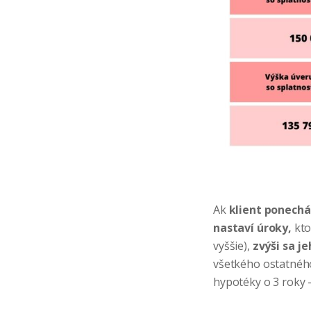
Ak
klient ponech
nastaví úroky,
kt
vyššie),
zvýši sa j
všetkého ostatného
hypotéky o 3 roky 