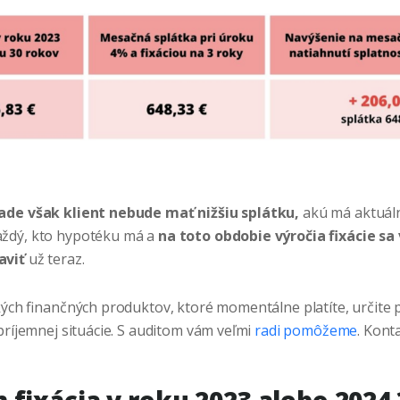
ade však klient nebude mať nižšiu splátku,
akú má aktuáln
ždý, kto hypotéku má a
na toto obdobie výročia fixácie sa
aviť
už teraz.
tkých finančných produktov, ktoré momentálne platíte, určite
príjemnej situácie. S auditom vám veľmi
radi pomôžeme
. Kont
 fixácia v roku 2023 alebo 2024 