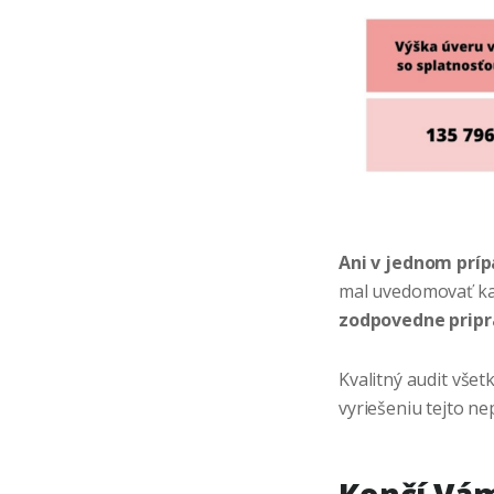
Ani v jednom príp
mal uvedomovať ka
zodpovedne pripr
Kvalitný audit vše
vyriešeniu tejto ne
Končí Vám