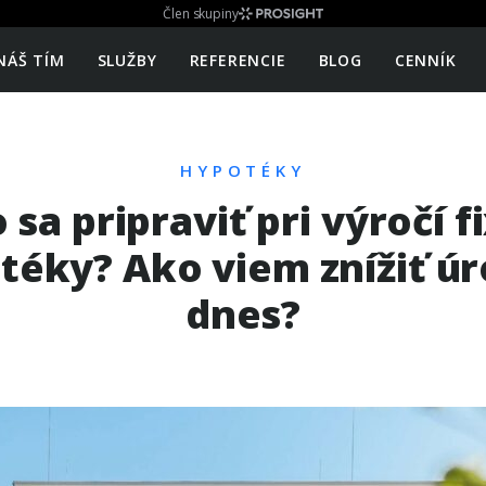
Člen skupiny
NÁŠ TÍM
SLUŽBY
REFERENCIE
BLOG
CENNÍK
HYPOTÉKY
 sa pripraviť pri výročí f
téky? Ako viem znížiť úr
dnes?