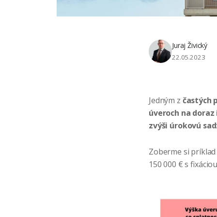
Juraj Živický
22.05.2023
Jedným z
častých 
úveroch na doraz 
zvýši úrokovú sa
Zoberme si príklad 
150 000 € s fixácio