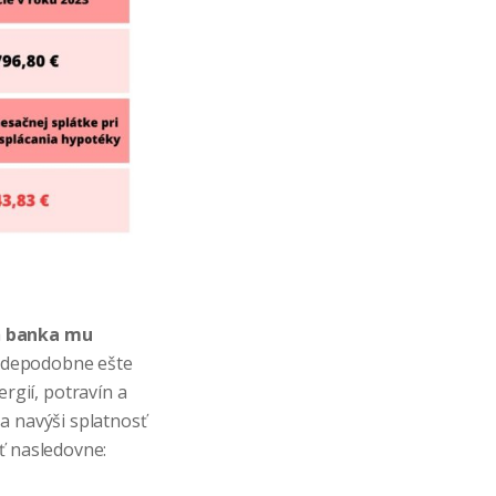
a
banka mu
vdepodobne ešte
ergií, potravín a
a navýši splatnosť
ť nasledovne: