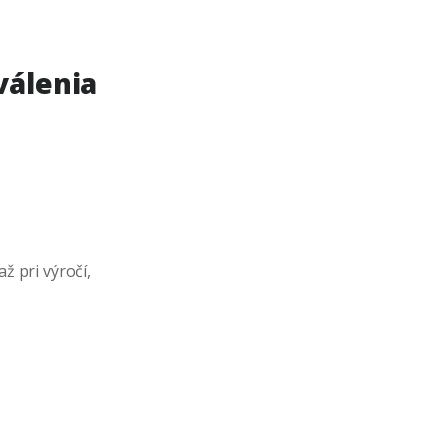
válenia
ž pri výročí,