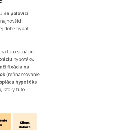
ku
na
polovici
 najnovších
kej dobe hýbať
 na túto situáciu
ixáciu
hypotéky.
čí fixácia na
nok
(refinancovanie
spláca hypotéku
, ktorý túto