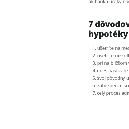
ak banka úroky nav
7 dôvodov
hypotéky 
ušetríte na me
ušetríte niekoľ
pri najbližšom 
dnes nastavíte 
svoj pôvodný ú
zabezpečite si
celý proces ad