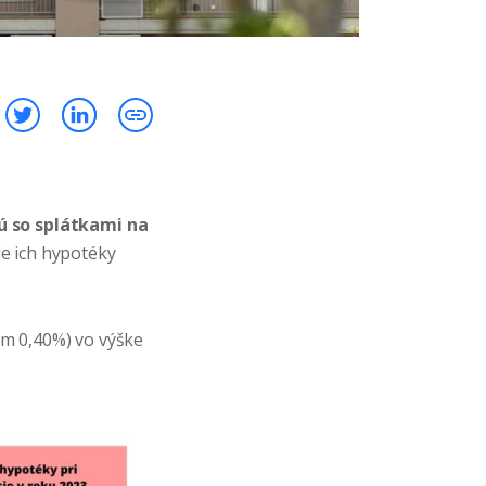
ú so splátkami na
ie ich hypotéky
kom 0,40%) vo výške