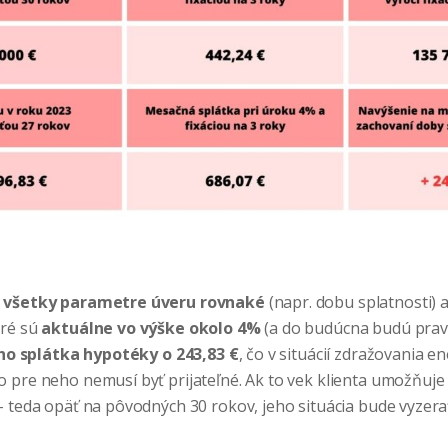
á všetky parametre úveru rovnaké
(napr. dobu splatnosti) 
oré sú
aktuálne vo výške okolo 4%
(a do budúcna budú pra
eho splátka hypotéky o 243,83 €
, čo v situácií zdražovania en
 pre neho nemusí byť prijateľné. Ak to vek klienta umožňuje 
– teda opäť na pôvodných 30 rokov, jeho situácia bude vyzera