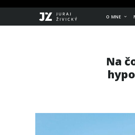
O MNE
Na čo
hypo