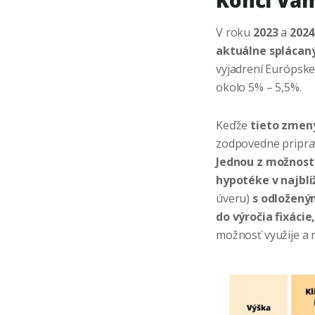
V roku
2023
a
2024
aktuálne splácan
vyjadrení Európske
okolo 5% – 5,5%.
Keďže
tieto zmeny
zodpovedne priprav
Jednou z možnost
hypotéke v najbli
úveru)
s odložený
do výročia fixácie,
možnosť využije a 