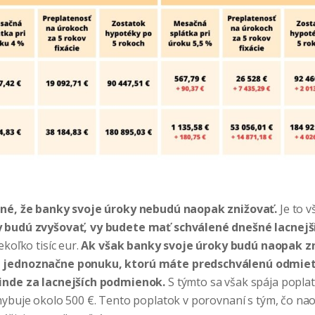
ené, že banky svoje úroky nebudú naopak znižovať.
Je to v
y budú zvyšovať, vy budete mať schválené dnešné lacnej
ekoľko tisíc eur.
Ak však banky svoje úroky budú naopak zn
 jednoznačne ponuku, ktorú máte predschválenú odmiet
inde za lacnejších podmienok.
S týmto sa však spája popla
hybuje okolo 500 €. Tento poplatok v porovnaní s tým, čo na