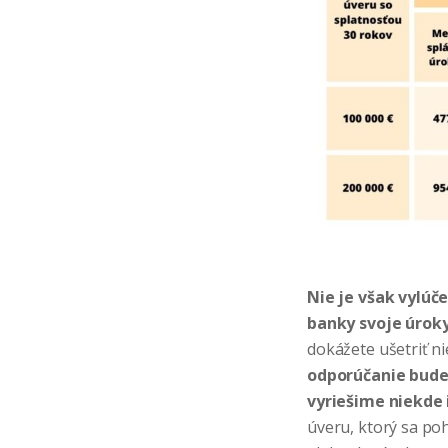
Nie je však vylúč
banky svoje úrok
dokážete ušetriť ni
odporúčanie bude
vyriešime niekde 
úveru, ktorý sa po