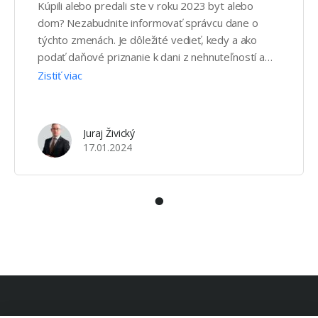
Kúpili alebo predali ste v roku 2023 byt alebo
dom? Nezabudnite informovať správcu dane o
týchto zmenách. Je dôležité vedieť, kedy a ako
podať daňové priznanie k dani z nehnuteľností a
ktoré nehnuteľnosti zahrnúť do tohto procesu.
Zistiť viac
Juraj Živický
17.01.2024