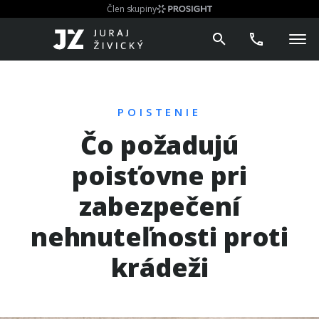
Člen skupiny
POISTENIE
Čo požadujú
poisťovne pri
zabezpečení
nehnuteľnosti proti
krádeži