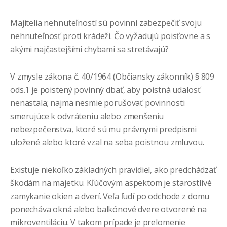
Majitelia nehnuteľností sú povinní zabezpečiť svoju
nehnuteľnosť proti krádeži. Čo vyžadujú poisťovne a s
akými najčastejšími chybami sa stretávajú?
V zmysle zákona č. 40/1964 (Občiansky zákonník) § 809
ods.1 je poistený povinný dbať, aby poistná udalosť
nenastala; najmä nesmie porušovať povinnosti
smerujúce k odvráteniu alebo zmenšeniu
nebezpečenstva, ktoré sú mu právnymi predpismi
uložené alebo ktoré vzal na seba poistnou zmluvou.
Existuje niekoľko základných pravidiel, ako predchádzať
škodám na majetku. Kľúčovým aspektom je starostlivé
zamykanie okien a dverí. Veľa ľudí po odchode z domu
ponecháva okná alebo balkónové dvere otvorené na
mikroventiláciu. V takom prípade je prelomenie