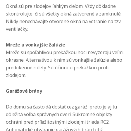
Okná sú pre zlodejov ľahkým cieľom. Vždy dôkladne
skontrolujte, či sú všetky okná zatvorené a zamknuté.
Nikdy nenechávajte otvorené okná na vetranie na tzv.
ventilačky.
Mreže a vonkajšie žalúzie
Mreže sú spoľahlivou prekážkou hoci nevyzerajú veľmi
okrasne. Alternatívou k nim sú vonkajšie žalúzie alebo
predokenné rolety. Sú účinnou prekážkou proti
zlodejom.
Garážové brány
Do domu sa často dá dostať cez garáž, preto je aj tu
dôležitá voľba správnych dverí. Súkromné objekty
ochráni pred príležitostnými zlodejmi trieda RC2.
Automatické otváranie garážových brán totiž