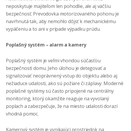
neposkytuje majiteľom len pohodlie, ale aj väčšiu
bezpečnosť. Prevodovka motorizovaného pohonu je
navrhnutá tak, aby nemohlo dôjsť k mechanickému
vypáčeniu a to ani v prípade výpadku prúdu.
Poplašný systém – alarm a kamery
Poplašný systém je veľmi vhondou súčasťou
bezpečnosti domu. Jeho úlohou je detegovať a
signalizovať neoprávnený vstup do objektu alebo aj
nežiaduce udalosti, ako sú požiare či záplavy. Moderné
poplašné systémy sú často pripojené na centrálny
monitoring, ktorý okamžite reaguje na vyvolaný
poplach a zabezpečuje, že na miesto udalosti dorazí
vhodná pomoc.
Kamerový systém je vynikajúci prostriedok na