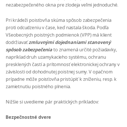
nezabezpečeného okna pre zlodeja veľmi jednoduché.
Pri krádeži poisťovňa skúma spôsob zabezpečenia
proti odcudzeniu v čase, keď nastala škoda. Podľa
Všeobecných poistných podmienok (VPP) má klient
dodržiavať
zmluvnými dojednaniami stanovený
spôsob zabezpečenia
to znamená určité požiadavky,
napríklad druh uzamykacieho systému, ochranu
presklených častí a prítomnosť elektronickej ochrany v
závislosti od dohodnutej poistnej sumy. V opačnom
prípadne môže poisťovňa pristúpiť k zníženiu, resp. k
zamietnutiu poistného plnenia.
Nižšie si uvedieme pár praktických príkladov:
Bezpečnostné dvere