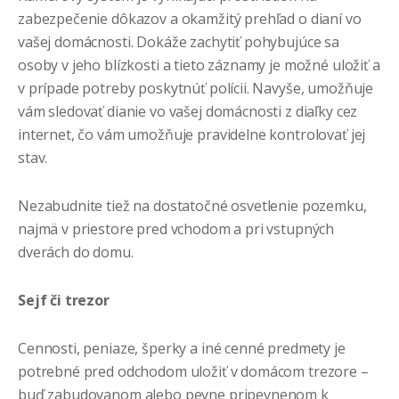
zabezpečenie dôkazov a okamžitý prehľad o dianí vo
vašej domácnosti. Dokáže zachytiť pohybujúce sa
osoby v jeho blízkosti a tieto záznamy je možné uložiť a
v prípade potreby poskytnúť polícii. Navyše, umožňuje
vám sledovať dianie vo vašej domácnosti z diaľky cez
internet, čo vám umožňuje pravidelne kontrolovať jej
stav.
Nezabudnite tiež na dostatočné osvetlenie pozemku,
najmä v priestore pred vchodom a pri vstupných
dverách do domu.
Sejf či trezor
Cennosti, peniaze, šperky a iné cenné predmety je
potrebné pred odchodom uložiť v domácom trezore –
buď zabudovanom alebo pevne pripevnenom k