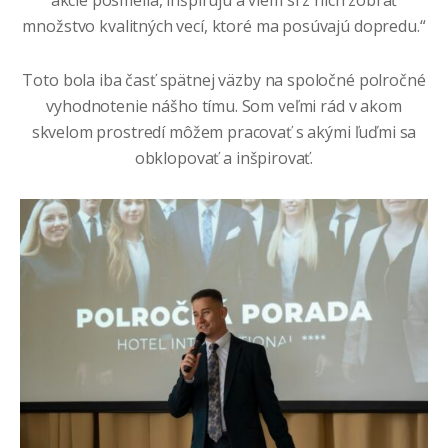
akcie posmelia, inšpirujú a viem si z nich zobrať
množstvo kvalitných vecí, ktoré ma posúvajú dopredu.“
Toto bola iba časť spätnej väzby na spoločné polročné
vyhodnotenie nášho tímu. Som veľmi rád v akom
skvelom prostredí môžem pracovať s akými ľuďmi sa
obklopovať a inšpirovať.