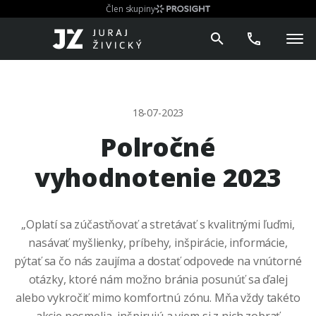
Člen skupiny
18-07-2023
Polročné
vyhodnotenie 2023
„Oplatí sa zúčastňovať a stretávať s kvalitnými ľuďmi,
nasávať myšlienky, príbehy, inšpirácie, informácie,
pýtať sa čo nás zaujíma a dostať odpovede na vnútorné
otázky, ktoré nám možno bránia posunúť sa ďalej
alebo vykročiť mimo komfortnú zónu. Mňa vždy takéto