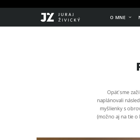
O MNE
Opäť sme zažil
naplánovali následu
myšlienky s obro
(možno aj na tie o 