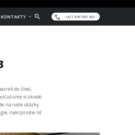
KONTAKTY
+421 949 080 463
3
zreli do čísel,
počuli sme si skvelé
de na naše otázky
rgie, nakopnutie ísť