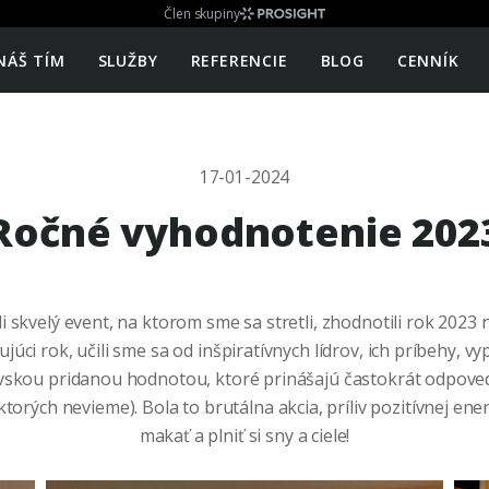
Člen skupiny
NÁŠ TÍM
SLUŽBY
REFERENCIE
BLOG
CENNÍK
17-01-2024
Ročné vyhodnotenie 202
i skvelý event, na ktorom sme sa stretli, zhodnotili rok 2023 na
júci rok, učili sme sa od inšpiratívnych lídrov, ich príbehy, vy
vskou pridanou hodnotou, ktoré prinášajú častokrát odpove
ktorých nevieme). Bola to brutálna akcia, príliv pozitívnej ene
makať a plniť si sny a ciele!