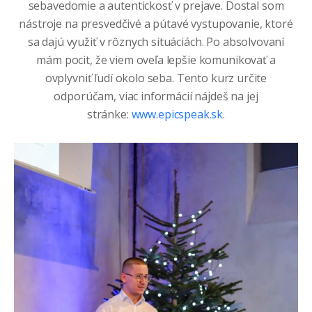
sebavedomie a autentickosť v prejave. Dostal som
nástroje na presvedčivé a pútavé vystupovanie, ktoré
sa dajú využiť v rôznych situáciách. Po absolvovaní
mám pocit, že viem oveľa lepšie komunikovať a
ovplyvniť ľudí okolo seba. Tento kurz určite
odporúčam, viac informácií nájdeš na jej
stránke:
www.epicspeak.sk
.